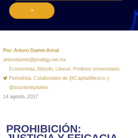
>
Por:
Arturo Damm Arnal
arturodamm@prodigy.net.mx
Economista, filósofo. Liberal. Profesor universitario.
Periodista. Colaborador de @CapitalMexico y
@asuntoskpitales
14 agosto, 2017
PROHIBICIÓN:
JUSTICIA Y EFICACIA