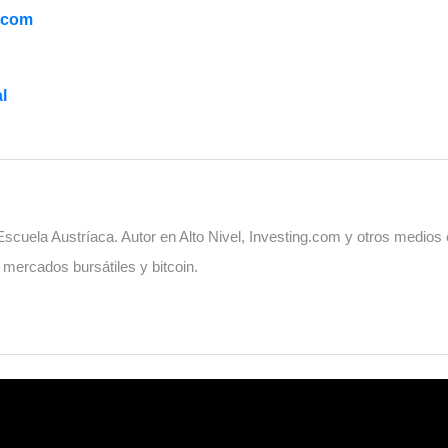
.com
l
cuela Austríaca. Autor en Alto Nivel, Investing.com y otros medios
, mercados bursátiles y bitcoin.