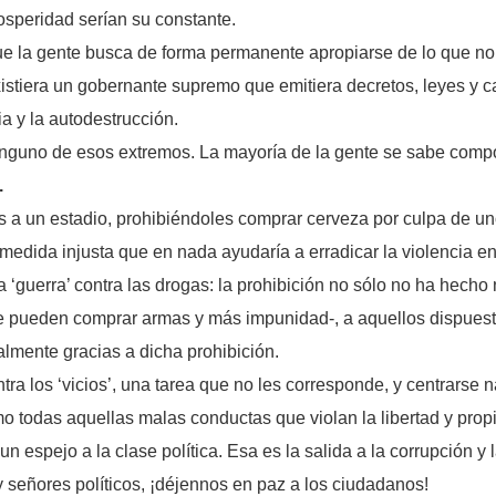
speridad serían su constante.
 la gente busca de forma permanente apropiarse de lo que no 
xistiera un gobernante supremo que emitiera decretos, leyes y c
ia y la autodestrucción.
inguno de esos extremos. La mayoría de la gente se sabe compor
.
s a un estadio, prohibiéndoles comprar cerveza por culpa de un
medida injusta que en nada ayudaría a erradicar la violencia e
a ‘guerra’ contra las drogas: la prohibición no sólo no ha hech
ueden comprar armas y más impunidad-, a aquellos dispuestos 
almente gracias a dicha prohibición.
ntra los ‘vicios’, una tarea que no les corresponde, y centrars
 todas aquellas malas conductas que violan la libertad y prop
n espejo a la clase política. Esa es la salida a la corrupción y 
y señores políticos, ¡déjennos en paz a los ciudadanos!