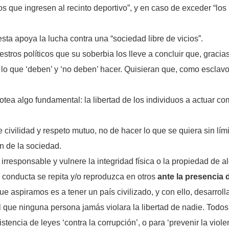
os que ingresen al recinto deportivo”, y en caso de exceder “los 
sta apoya la lucha contra una “sociedad libre de vicios”.
tros políticos que su soberbia los lleve a concluir que, gracias
lo que ‘deben’ y ‘no deben’ hacer. Quisieran que, como esclav
otea algo fundamental: la libertad de los individuos a actuar c
 civilidad y respeto mutuo, no de hacer lo que se quiera sin lím
ón de la sociedad.
responsable y vulnere la integridad física o la propiedad de a
 conducta se repita y/o reproduzca en otros
ante la presencia
ue aspiramos es a tener un país civilizado, y con ello, desarroll
 ninguna persona jamás violara la libertad de nadie. Todos v
tencia de leyes ‘contra la corrupción’, o para ‘prevenir la viole