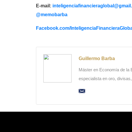
E-mail:
inteligenciafinancieraglobal@
gmail
@memobarba
Facebook.com/
InteligenciaFinancieraGloba
Guillermo Barba
Máster en Economía de la Es
especialista en oro, divisas