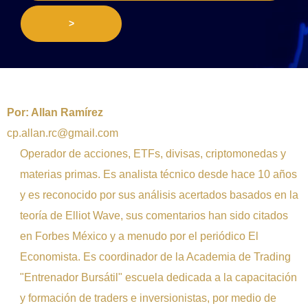
>
Por:
Allan Ramírez
cp.allan.rc@gmail.com
Operador de acciones, ETFs, divisas, criptomonedas y
materias primas. Es analista técnico desde hace 10 años
y es reconocido por sus análisis acertados basados en la
teoría de Elliot Wave, sus comentarios han sido citados
en Forbes México y a menudo por el periódico El
Economista. Es coordinador de la Academia de Trading
"Entrenador Bursátil" escuela dedicada a la capacitación
y formación de traders e inversionistas, por medio de