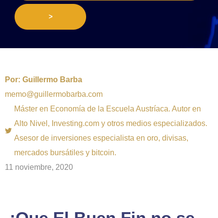
>
Por:
Guillermo Barba
memo@guillermobarba.com
Máster en Economía de la Escuela Austríaca. Autor en
Alto Nivel, Investing.com y otros medios especializados.
Asesor de inversiones especialista en oro, divisas,
mercados bursátiles y bitcoin.
11 noviembre, 2020
¡Que El Buen Fin no se