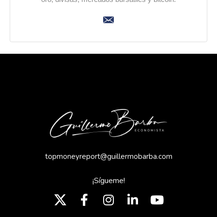
topmoneyreport@guillermobarba.com
¡Sígueme!