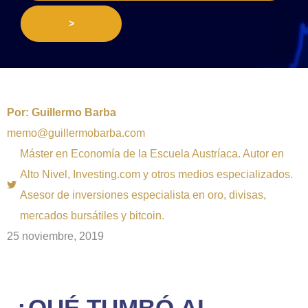
>
Por:
Guillermo Barba
memo@guillermobarba.com
Máster en Economía de la Escuela Austríaca. Autor en
Alto Nivel, Investing.com y otros medios especializados.
Asesor de inversiones especialista en oro, divisas,
mercados bursátiles y bitcoin.
25 noviembre, 2019
¿QUÉ TUMBÓ AL