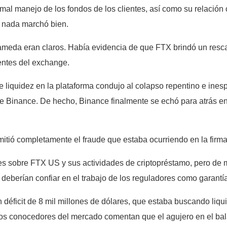
 mal manejo de los fondos de los clientes, así como su relació
 nada marchó bien.
Alameda eran claros. Había evidencia de que FTX brindó un res
ientes del exchange.
e liquidez en la plataforma condujo al colapso repentino e ine
e Binance. De hecho, Binance finalmente se echó para atrás en
mitió completamente el fraude que estaba ocurriendo en la firma
sobre FTX US y sus actividades de criptopréstamo, pero de ma
 deberían confiar en el trabajo de los reguladores como garant
n déficit de 8 mil millones de dólares, que estaba buscando liqu
nos conocedores del mercado comentan que el agujero en el bal