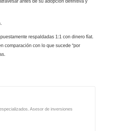
atravesar antes de su adopción definitiva y
.
upuestamente respaldadas 1:1 con dinero fíat.
en comparación con lo que sucede “por
as.
 especializados. Asesor de inversiones