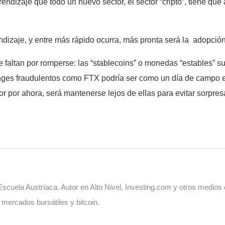
endizaje que todo un nuevo sector, el sector “cripto”, tiene que 
dizaje, y entre más rápido ocurra, más pronta será la adopción
 faltan por romperse: las “stablecoins” o monedas “estables” s
nges fraudulentos como FTX podría ser como un día de campo 
or por ahora, será mantenerse lejos de ellas para evitar sorpres
cuela Austríaca. Autor en Alto Nivel, Investing.com y otros medios
, mercados bursátiles y bitcoin.