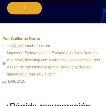
>
Por:
Guillermo Barba
memo@guillermobarba.com
Máster en Economía de la Escuela Austríaca. Autor en
Alto Nivel, Investing.com y otros medios especializados.
Asesor de inversiones especialista en oro, divisas,
mercados bursátiles y bitcoin.
20 abril, 2020
¿Rápida recuperación