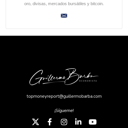
oro, divisas, mercados bursátiles y bitcoin.
topmoneyreport@guillermobarba.com
¡Sígueme!