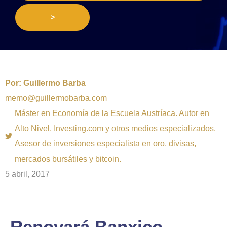
>
Por:
Guillermo Barba
memo@guillermobarba.com
Máster en Economía de la Escuela Austríaca. Autor en
Alto Nivel, Investing.com y otros medios especializados.
Asesor de inversiones especialista en oro, divisas,
mercados bursátiles y bitcoin.
5 abril, 2017
Renovará Banxico