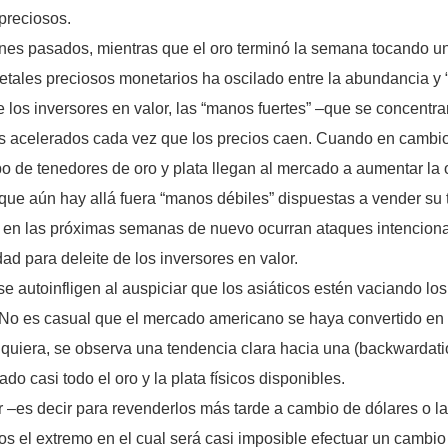
preciosos.
iernes pasados, mientras que el oro terminó la semana tocando
metales preciosos monetarios ha oscilado entre la abundancia y 
 los inversores en valor, las “manos fuertes” –que se concentra
mos acelerados cada vez que los precios caen. Cuando en cambio
o de tenedores de oro y plata llegan al mercado a aumentar la of
que aún hay allá fuera “manos débiles” dispuestas a vender su 
que en las próximas semanas de nuevo ocurran ataques intencio
dad para deleite de los inversores en valor.
 autoinfligen al auspiciar que los asiáticos estén vaciando lo
 No es casual que el mercado americano se haya convertido en u
quiera, se observa una tendencia clara hacia una (backwardati
do casi todo el oro y la plata físicos disponibles.
–es decir para revenderlos más tarde a cambio de dólares o la
s el extremo en el cual será casi imposible efectuar un cambio 