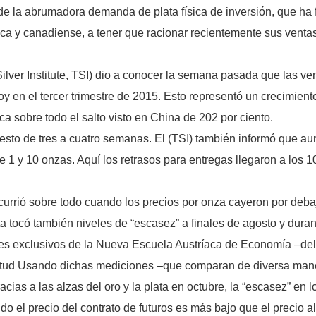
de la abrumadora demanda de plata física de inversión, que h
nica y canadiense, a tener que racionar recientemente sus vent
e Silver Institute, TSI) dio a conocer la semana pasada que las
y en el tercer trimestre de 2015. Esto representó un crecimiento
ca sobre todo el salto visto en China de 202 por ciento.
esto de tres a cuatro semanas. El (TSI) también informó que 
 de 1 y 10 onzas. Aquí los retrasos para entregas llegaron a lo
ocurrió sobre todo cuando los precios por onza cayeron por debaj
ata tocó también niveles de “escasez” a finales de agosto y dura
es exclusivos de la Nueva Escuela Austríaca de Economía –del 
tud Usando dichas mediciones –que comparan de diversa manera
acias a las alzas del oro y la plata en octubre, la “escasez” en
do el precio del contrato de futuros es más bajo que el precio a