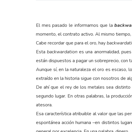
El mes pasado le informamos que la
backwa
momento, el contrato activo. Al mismo tiempo, e
Cabe recordar que para el oro, hay
backwardat
Esta
backwardation
es una anormalidad, pues n
están dispuestos a pagar un sobreprecio, con t
Aunque sí, en la naturaleza el oro es escaso, l
extraído en la historia sigue con nosotros de a
De ahí que el rey de los metales sea distinto 
segundo lugar. En otras palabras, la producci
atesora.
Esa característica atribuible al valor que las p
espontánea acción humana –en distintos lugar
general por excelencia. En una palabra, dinero.