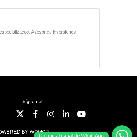
 especializados. Asesor de inversiones
¡Sígueme!
OWERED BY WOMGP
Unirme al canal de WhatsApp