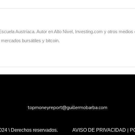
cuela Austríaca. Autor en Alto Nivel, Investing.com y otros medios
, mercados bursátiles y bitcoin.
topmoneyreport@guillermobarba.com
|
024 \ Derechos reservados.
AVISO DE PRIVACIDAD
P