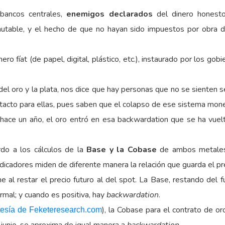
bancos centrales,
enemigos declarados
del dinero honesto
mutable, y el hecho de que no hayan sido impuestos por obra d
nero fíat (de papel, digital, plástico, etc.), instaurado por los 
el oro y la plata, nos dice que hay personas que no se sienten se
intacto para ellas, pues saben que el colapso de ese sistema mon
hace un año, el oro entró en esa backwardation que se ha vuel
do a los cálculos de la
Base y la Cobase
de ambos metales 
cadores miden de diferente manera la relación que guarda el prec
 al restar el precio futuro al del spot. La Base, restando del f
ormal; y cuando es positiva, hay
backwardation
.
), la Cobase para el contrato de o
tesía de Feketeresearch.com