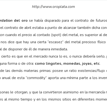
http://www.oroplata.com
rdation
del oro
se había disparado para el contrato de futuro
l contrato de abril estaba a punto de alcanzar también dicha cond
ion
cuando el precio al contado (spot) del metal, es superior al d
os dice que hay una cierta “escasez” del metal precioso físico 
al de disponer de él de manera inmediata.
o cierto es que en el mercado nunca lo es, o nunca debería serlo,
lguna forma o de otra:
como lingotes, monedas, joyas, etc
.
de las demás materias primas: posee un ratio existencias/flujo 
ón anual de esta “commodity” aporta una mínima parte a los inven
ersonas le otorgan, y que la convirtieron asimismo en la mercancía 
es al mismo tiempo y en los mismos sitios en diferentes moment