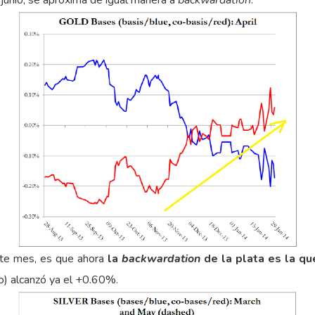
 junio, se aproxima de igual manera a
backwardation
.
ste mes, es que ahora
la
backwardation
de la plata es la qu
jo) alcanzó ya el +0.60%.