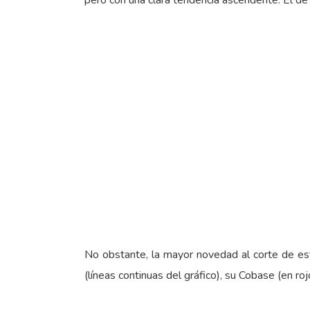
pero con una clara tendencia ascendente. El de
No obstante, la mayor novedad al corte de e
(líneas continuas del gráfico), su Cobase (en ro