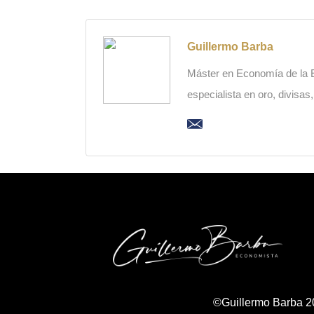
Guillermo Barba
Máster en Economía de la Es
especialista en oro, divisas
©Guillermo Barba 2