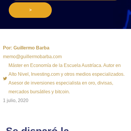
>
Por:
Guillermo Barba
memo@guillermobarba.com
Máster en Economía de la Escuela Austríaca. Autor en
Alto Nivel, Investing.com y otros medios especializados.
Asesor de inversiones especialista en oro, divisas,
mercados bursátiles y bitcoin.
1 julio, 2020
Se disparó la