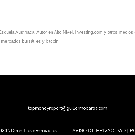
cuela Austríaca. Autor en Alto Nivel, Investing.com y otros medios
, mercados bursátiles y bitcoin.
topmoneyreport@guillermobarba.com
|
024 \ Derechos reservados.
AVISO DE PRIVACIDAD
P