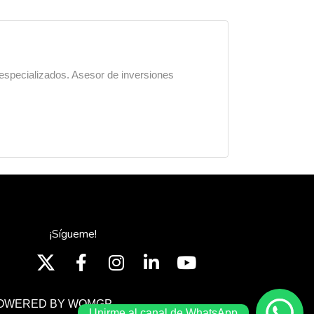
 especializados. Asesor de inversiones
¡Sígueme!
OWERED BY WOMGP
Unirme al canal de WhatsApp