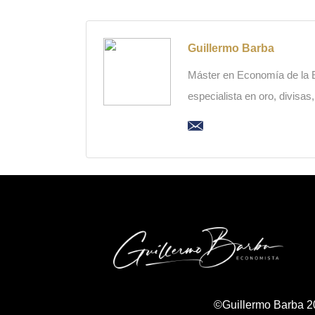
Guillermo Barba
Máster en Economía de la Es
especialista en oro, divisas
©Guillermo Barba 2