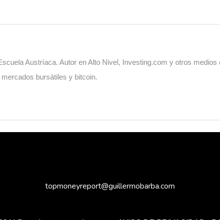
cuela Austríaca. Autor en Alto Nivel, Investing.com y otros medios
, mercados bursátiles y bitcoin.
topmoneyreport@guillermobarba.com