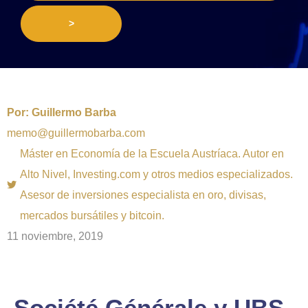
>
Por:
Guillermo Barba
memo@guillermobarba.com
Máster en Economía de la Escuela Austríaca. Autor en
Alto Nivel, Investing.com y otros medios especializados.
Asesor de inversiones especialista en oro, divisas,
mercados bursátiles y bitcoin.
11 noviembre, 2019
Société Générale y UBS