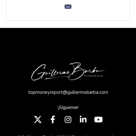
topmoneyreport@guillermobarba.com
¡Sígueme!