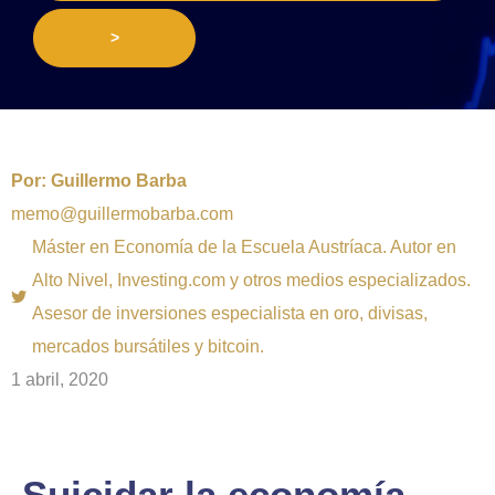
>
Por:
Guillermo Barba
memo@guillermobarba.com
Máster en Economía de la Escuela Austríaca. Autor en
Alto Nivel, Investing.com y otros medios especializados.
Asesor de inversiones especialista en oro, divisas,
mercados bursátiles y bitcoin.
1 abril, 2020
Suicidar la economía