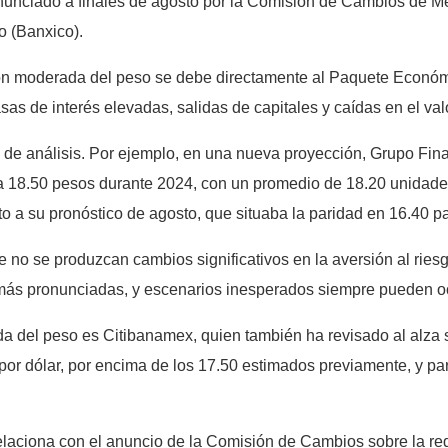
nunciado a finales de agosto por la Comisión de Cambios de Méx
o (Banxico).
ón moderada del peso se debe directamente al Paquete Económico
asas de interés elevadas, salidas de capitales y caídas en el va
s de análisis. Por ejemplo, en una nueva proyección, Grupo Fin
a 18.50 pesos durante 2024, con un promedio de 18.20 unidades
o a su pronóstico de agosto, que situaba la paridad en 16.40 pa
 no se produzcan cambios significativos en la aversión al ries
 más pronunciadas, y escenarios inesperados siempre pueden oc
da del peso es Citibanamex, quien también ha revisado al alza 
por dólar, por encima de los 17.50 estimados previamente, y pa
relaciona con el anuncio de la Comisión de Cambios sobre la re