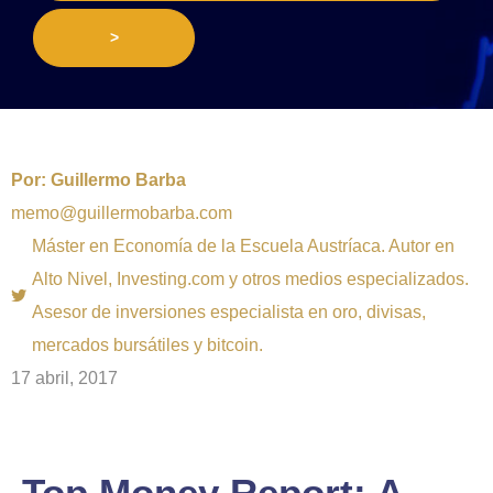
>
Por:
Guillermo Barba
memo@guillermobarba.com
Máster en Economía de la Escuela Austríaca. Autor en
Alto Nivel, Investing.com y otros medios especializados.
Asesor de inversiones especialista en oro, divisas,
mercados bursátiles y bitcoin.
17 abril, 2017
Top Money Report: A