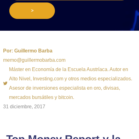
>
Por:
Guillermo Barba
memo@guillermobarba.com
Máster en Economía de la Escuela Austríaca. Autor en
Alto Nivel, Investing.com y otros medios especializados.
Asesor de inversiones especialista en oro, divisas,
mercados bursátiles y bitcoin.
31 diciembre, 2017
Top Money Report y la