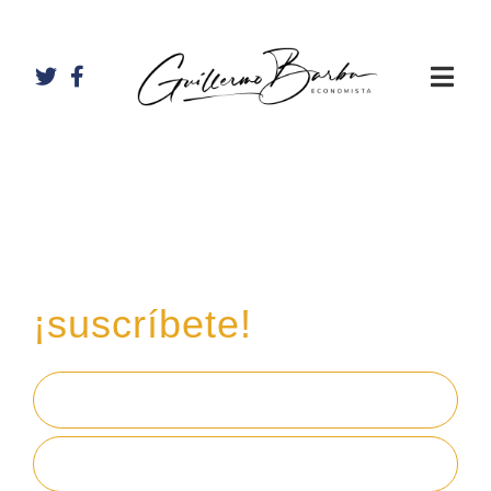
Recibe mi boletín de
inversiones
en tu email,
¡suscríbete!