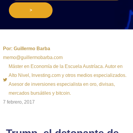
>
Por:
Guillermo Barba
memo@guillermobarba.com
Máster en Economía de la Escuela Austríaca. Autor en
Alto Nivel, Investing.com y otros medios especializados.
Asesor de inversiones especialista en oro, divisas,
mercados bursátiles y bitcoin.
7 febrero, 2017
Trump, el detonante de