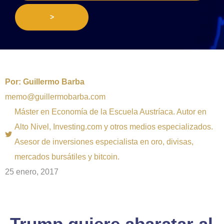
>
Por:
Guillermo Barba
memo@guillermobarba.com
Máster en Economía de la Escuela Austríaca. Autor en
Alto Nivel, Investing.com y otros medios especializados.
Asesor de inversiones especialista en oro, divisas,
mercados bursátiles y bitcoin.
25 enero, 2017
Trump quiere abaratar al