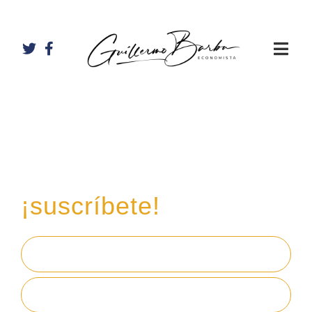
Recibe mi boletín de
inversiones
en tu email,
¡suscríbete!