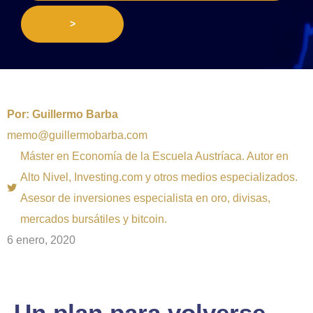
>
Por:
Guillermo Barba
memo@guillermobarba.com
Máster en Economía de la Escuela Austríaca. Autor en
Alto Nivel, Investing.com y otros medios especializados.
Asesor de inversiones especialista en oro, divisas,
mercados bursátiles y bitcoin.
6 enero, 2020
Un plan para volverse