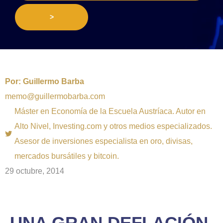
>
Por:
Guillermo Barba
memo@guillermobarba.com
Máster en Economía de la Escuela Austríaca. Autor en
Alto Nivel, Investing.com y otros medios especializados.
Asesor de inversiones especialista en oro, divisas,
mercados bursátiles y bitcoin.
29 octubre, 2014
UNA GRAN DEFLACIÓN