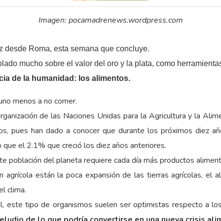
Imagen: pocamadrenews.wordpress.com
luz desde Roma, esta semana que concluye.
ado mucho sobre el valor del oro y la plata, como herramientas 
ia de la humanidad: los alimentos.
 uno menos a no comer.
Organización de las Naciones Unidas para la Agricultura y la Alim
os, pues han dado a conocer que durante los próximos diez años
que el 2.1% que creció los diez años anteriores.
nte población del planeta requiere cada día más productos aliment
 agrícola están la poca expansión de las tierras agrícolas, el 
l clima.
, este tipo de organismos suelen ser optimistas respecto a los
eludio de lo que podría convertirse en una nueva crisis ali