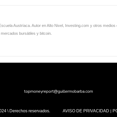
cuela Austríaca. Autor en Alto Nivel, Investing.com y otros medios
, mercados bursátiles y bitcoin.
topmoneyreport@guillermobarba.com
|
024 \ Derechos reservados.
AVISO DE PRIVACIDAD
P