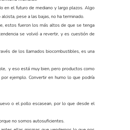
do en el futuro de mediano y largo plazos. Algo
lcista, pese a las bajas, no ha terminado.
te, estos fueron los más altos de que se tenga
ndencia se volvió a revertir, y es cuestión de
través de los llamados biocombustibles, es una
ble, y eso está muy bien, pero productos como
 por ejemplo. Convertir en humo lo que podría
uevo o el pollo escasean, por lo que desde el
orque no somos autosuficientes.
se antes ellas mismas que vendernos lo que nos