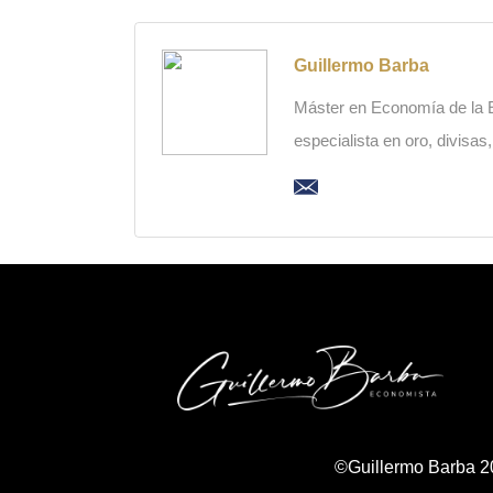
Guillermo Barba
Máster en Economía de la Es
especialista en oro, divisas
©Guillermo Barba 2