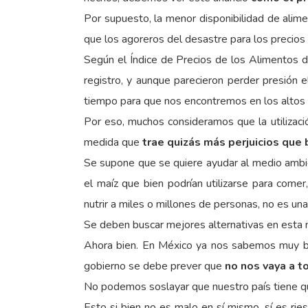
Por supuesto, la menor disponibilidad de alime
que los agoreros del desastre para los precios 
Según el Índice de Precios de los Alimentos d
registro, y aunque parecieron perder presión 
tiempo para que nos encontremos en los altos 
Por eso, muchos consideramos que la utilizaci
medida que
trae quizás más perjuicios que 
Se supone que se quiere ayudar al medio ambi
el maíz que bien podrían utilizarse para com
nutrir a miles o millones de personas, no es un
Se deben buscar mejores alternativas en esta 
Ahora bien. En México ya nos sabemos muy bie
gobierno se debe prever que
no nos vaya a t
No podemos soslayar que nuestro país tiene qu
Esto si bien no es malo en sí mismo, sí es ri