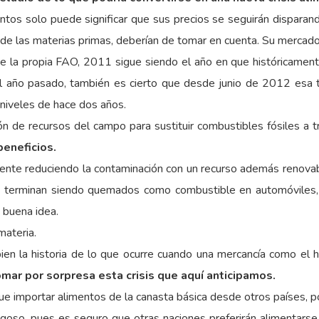
ntos solo puede significar que sus precios se seguirán disparan
de las materias primas, deberían de tomar en cuenta. Su mercado a
e la propia FAO, 2011 sigue siendo el año en que históricamen
el año pasado, también es cierto que desde junio de 2012 esa te
niveles de hace dos años.
ón de recursos del campo para sustituir combustibles fósiles a 
beneficios.
ente reduciendo la contaminación con un recurso además renova
er, terminan siendo quemados como combustible en automóviles,
a buena idea.
materia.
n la historia de lo que ocurre cuando una mercancía como el h
omar por sorpresa esta crisis que aquí anticipamos.
e importar alimentos de la canasta básica desde otros países, p
esgoso, pues es seguro que otras naciones preferirán alimentar