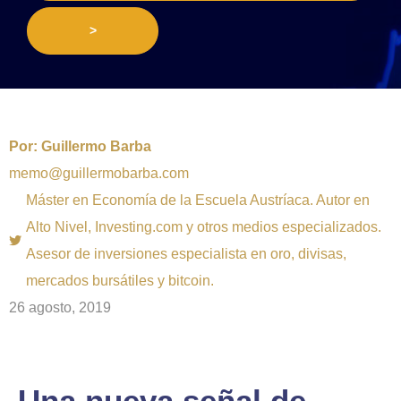
>
Por:
Guillermo Barba
memo@guillermobarba.com
Máster en Economía de la Escuela Austríaca. Autor en
Alto Nivel, Investing.com y otros medios especializados.
Asesor de inversiones especialista en oro, divisas,
mercados bursátiles y bitcoin.
26 agosto, 2019
Una nueva señal de