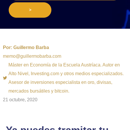
>
Por:
Guillermo Barba
memo@guillermobarba.com
Máster en Economía de la Escuela Austríaca. Autor en
Alto Nivel, Investing.com y otros medios especializados.
Asesor de inversiones especialista en oro, divisas,
mercados bursátiles y bitcoin.
21 octubre, 2020
Ya puedes tramitar tu