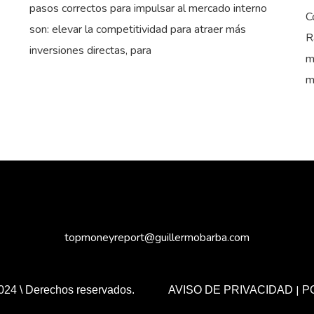
pasos correctos para impulsar al mercado interno
C
son: elevar la competitividad para atraer más
R
inversiones directas, para
m
m
topmoneyreport@guillermobarba.com
|
024 \ Derechos reservados.
AVISO DE PRIVACIDAD
P