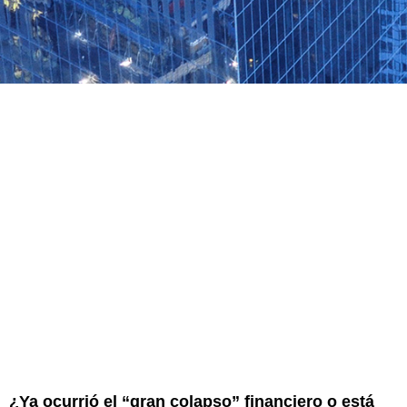
¿Ya ocurrió el “gran colapso” financiero o está