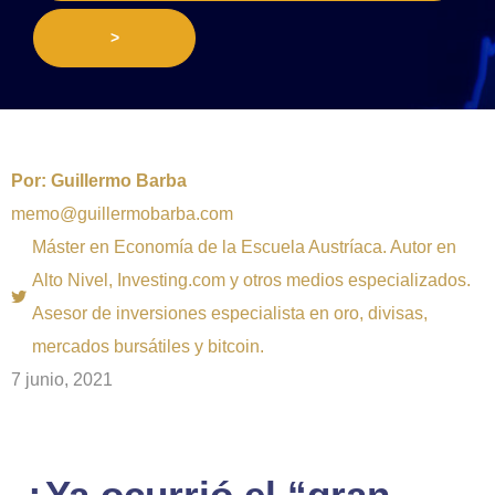
>
Por:
Guillermo Barba
memo@guillermobarba.com
Máster en Economía de la Escuela Austríaca. Autor en
Alto Nivel, Investing.com y otros medios especializados.
Asesor de inversiones especialista en oro, divisas,
mercados bursátiles y bitcoin.
7 junio, 2021
¿Ya ocurrió el “gran