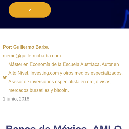
>
Por:
Guillermo Barba
memo@guillermobarba.com
Máster en Economía de la Escuela Austríaca. Autor en
Alto Nivel, Investing.com y otros medios especializados.
Asesor de inversiones especialista en oro, divisas,
mercados bursátiles y bitcoin.
1 junio, 2018
Banco de México, AMLO