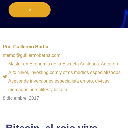
>
Por:
Guillermo Barba
memo@guillermobarba.com
Máster en Economía de la Escuela Austríaca. Autor en
Alto Nivel, Investing.com y otros medios especializados.
Asesor de inversiones especialista en oro, divisas,
mercados bursátiles y bitcoin.
8 diciembre, 2017
Bitcoin, al rojo vivo…