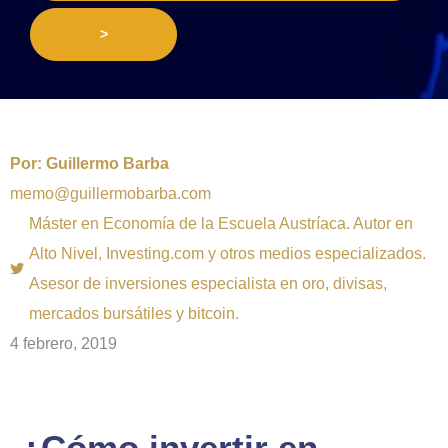
>
Por:
Guillermo Barba
memo@guillermobarba.com
Máster en Economía de la Escuela Austríaca. Autor en
Alto Nivel, Investing.com y otros medios especializados.
Asesor de inversiones especialista en oro, divisas,
mercados bursátiles y bitcoin.
4 febrero, 2019
¿Cómo invertir en