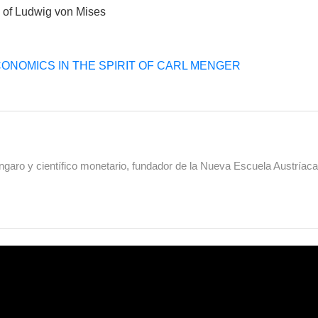
s of Ludwig von Mises
ONOMICS IN THE SPIRIT OF CARL MENGER
aro y científico monetario, fundador de la Nueva Escuela Austríac