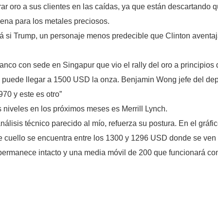
r oro a sus clientes en las caídas, ya que están descartando 
buena para los metales preciosos.
erá si Trump, un personaje menos predecible que Clinton aventa
nco con sede en Singapur que vio el rally del oro a principios
e puede llegar a 1500 USD la onza. Benjamin Wong jefe del depa
70 y este es otro”
niveles en los próximos meses es Merrill Lynch.
lisis técnico parecido al mío, refuerza su postura. En el gr
ea de cuello se encuentra entre los 1300 y 1296 USD donde se v
permanece intacto y una media móvil de 200 que funcionará como