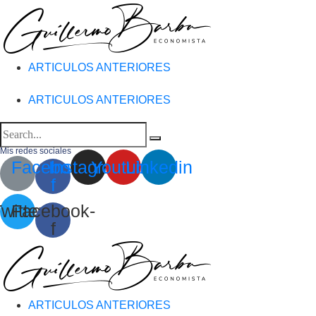
ARTICULOS ANTERIORES
ARTICULOS ANTERIORES
Mis redes sociales
Facebook-
Instagram
Youtube
Linkedin
f
witter
Facebook-
f
ARTICULOS ANTERIORES