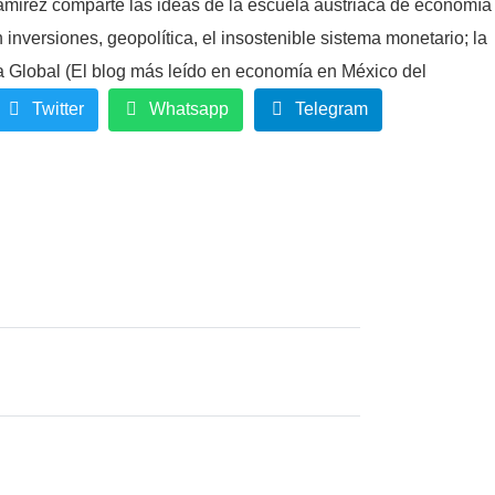
Ramirez comparte las ideas de la escuela austriaca de economía
inversiones, geopolítica, el insostenible sistema monetario; la
a Global (El blog más leído en economía en México del
gente.
Twitter
Whatsapp
Telegram