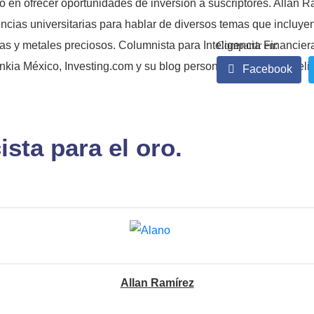
o en ofrecer oportunidades de inversión a suscriptores. Allan 
ncias universitarias para hablar de diversos temas que incluyen 
as y metales preciosos. Columnista para Inteligencia Financier
ia México, Investing.com y su blog personal Capitalista Inteli
Facebook
sta para el oro.
Allan Ramírez