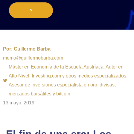
>
Por:
Guillermo Barba
memo@guillermobarba.com
Máster en Economía de la Escuela Austríaca. Autor en
Alto Nivel, Investing.com y otros medios especializados.
Asesor de inversiones especialista en oro, divisas,
mercados bursátiles y bitcoin.
13 mayo, 2019
El fin de una era: Los