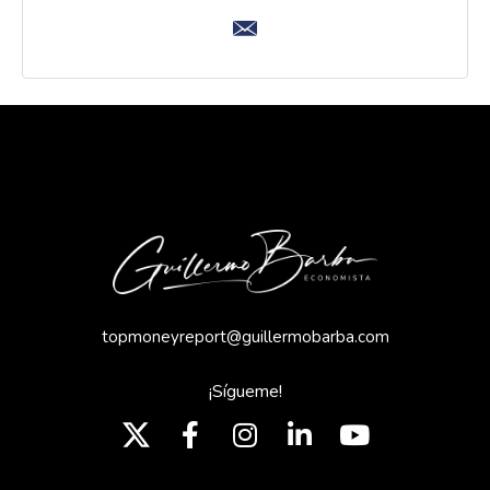
topmoneyreport@guillermobarba.com
¡Sígueme!