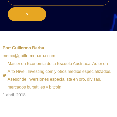
>
Por:
Guillermo Barba
memo@guillermobarba.com
Máster en Economía de la Escuela Austríaca. Autor en
Alto Nivel, Investing.com y otros medios especializados.
Asesor de inversiones especialista en oro, divisas,
mercados bursátiles y bitcoin.
1 abril, 2018