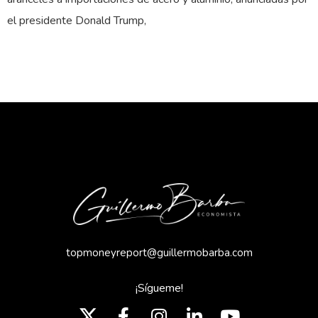
el presidente Donald Trump,
topmoneyreport@guillermobarba.com
¡Sígueme!