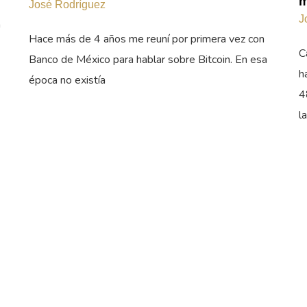
m
José Rodríguez
J
a
Hace más de 4 años me reuní por primera vez con
C
Banco de México para hablar sobre Bitcoin. En esa
h
época no existía
4
l