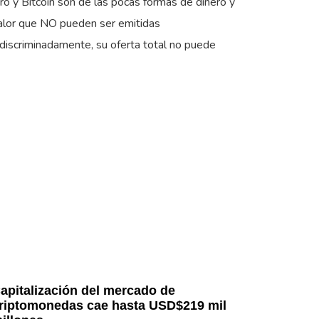
ro y Bitcoin son de las pocas formas de dinero y
alor que NO pueden ser emitidas
ndiscriminadamente, su oferta total no puede
apitalización del mercado de
riptomonedas cae hasta USD$219 mil