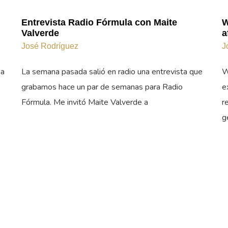
Entrevista Radio Fórmula con Maite
W
Valverde
a
José Rodríguez
J
 a
La semana pasada salió en radio una entrevista que
W
grabamos hace un par de semanas para Radio
e
Fórmula. Me invitó Maite Valverde a
r
g