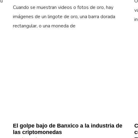
su
O
Cuando se muestran videos o fotos de oro, hay
v
imágenes de un lingote de oro, una barra dorada
i
rectangular, o una moneda de
El golpe bajo de Banxico a la industria de
C
las criptomonedas
c