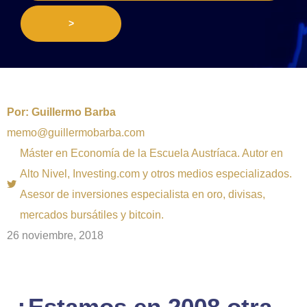
>
Por:
Guillermo Barba
memo@guillermobarba.com
Máster en Economía de la Escuela Austríaca. Autor en
Alto Nivel, Investing.com y otros medios especializados.
Asesor de inversiones especialista en oro, divisas,
mercados bursátiles y bitcoin.
26 noviembre, 2018
¿Estamos en 2008 otra