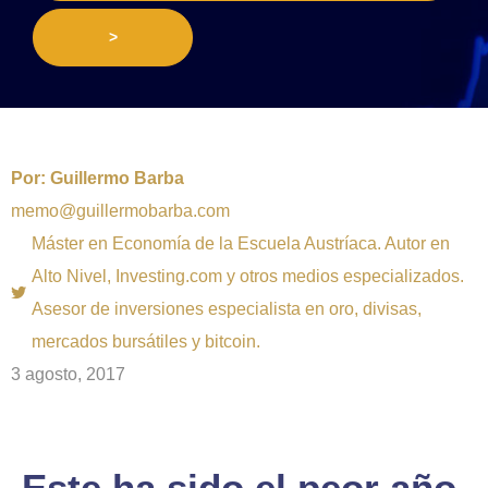
>
Por:
Guillermo Barba
memo@guillermobarba.com
Máster en Economía de la Escuela Austríaca. Autor en
Alto Nivel, Investing.com y otros medios especializados.
Asesor de inversiones especialista en oro, divisas,
mercados bursátiles y bitcoin.
3 agosto, 2017
Este ha sido el peor año