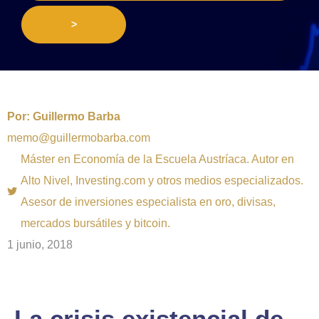
>
Por:
Guillermo Barba
memo@guillermobarba.com
Máster en Economía de la Escuela Austríaca. Autor en
Alto Nivel, Investing.com y otros medios especializados.
Asesor de inversiones especialista en oro, divisas,
mercados bursátiles y bitcoin.
1 junio, 2018
La crisis existencial de