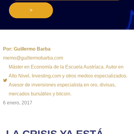
>
Por:
Guillermo Barba
memo@guillermobarba.com
Máster en Economía de la Escuela Austríaca. Autor en
Alto Nivel, Investing.com y otros medios especializados.
Asesor de inversiones especialista en oro, divisas,
mercados bursátiles y bitcoin.
6 enero, 2017
LA CRISIS YA ESTÁ