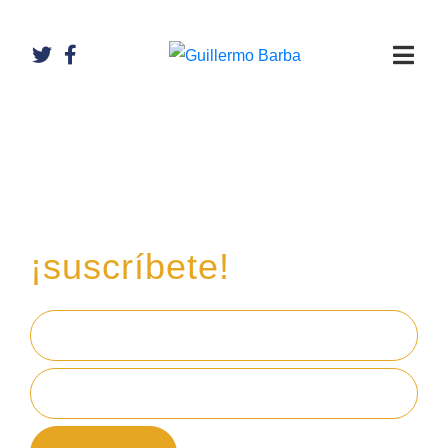
Recibe mi boletín de
inversiones
en tu email,
¡suscríbete!