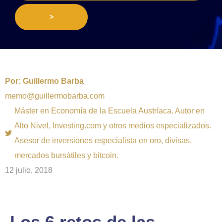
>
Por:
Guillermo Barba
memo@guillermobarba.com
Máster en Economía de la Escuela Austríaca. Autor en
Alto Nivel, Investing.com y otros medios especializados.
Asesor de inversiones especialista en oro, divisas,
mercados bursátiles y bitcoin.
12 julio, 2018
Los 6 retos de las