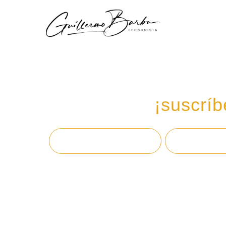
Recibe mi boletín de
en tu email,
¡suscríb