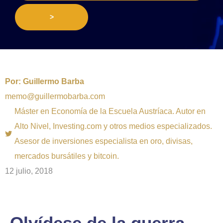
>
Por:
Guillermo Barba
memo@guillermobarba.com
Máster en Economía de la Escuela Austríaca. Autor en
Alto Nivel, Investing.com y otros medios especializados.
Asesor de inversiones especialista en oro, divisas,
mercados bursátiles y bitcoin.
12 julio, 2018
Olvídese de la guerra