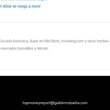
el dólar se niega a morir
cuela Austríaca. Autor en Alto Nivel, Investing.com y otros medios
, mercados bursátiles y bitcoin.
topmoneyreport@guillermobarba.com