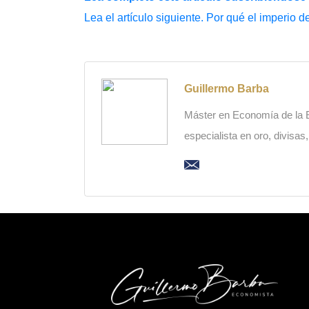
Lea el artículo siguiente. Por qué el imperio d
Guillermo Barba
Máster en Economía de la Es
especialista en oro, divisas