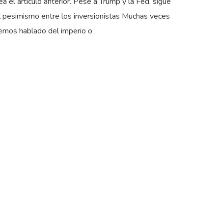
ea el artículo anterior. Pese a Trump y la Fed, sigue
l pesimismo entre los inversionistas Muchas veces
emos hablado del imperio o