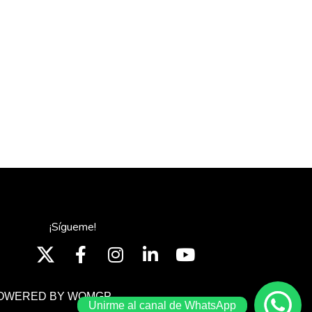
¡Sígueme!
OWERED BY WOMGP
Unirme al canal de WhatsApp