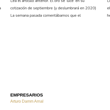
Lea el artículo anterior. El oro se ‘luce’ en su
L
a
cotización de septiembre (y deslumbrará en 2020)
e
La semana pasada comentábamos que el
h
EMPRESARIOS
Arturo Damm Arnal