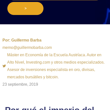
>
Por:
Guillermo Barba
memo@guillermobarba.com
Máster en Economía de la Escuela Austríaca. Autor en
Alto Nivel, Investing.com y otros medios especializados.
Asesor de inversiones especialista en oro, divisas,
mercados bursátiles y bitcoin.
23 septiembre, 2019
Por qué el imperio del